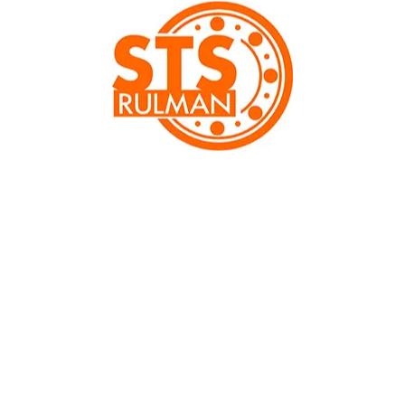
Genişlik (mm): B
18
Dinamik Yük : KN[Cr]
32.60
Statik Yük : KN[C0r]
20.00
Gres Yağı /Devir Hız Sınırı : [dk]
8.500
Sıvı Yağ /Devir Hız Sınırı : [dk]
10.000
Yağlama Türü:
Gres
Ürün Ağırlığı:
0.402 kg
Kategori:
6200 Serisi
,
Rulmanlar
,
Tek Sıra Sabit Bilyalı
Rulmanlar