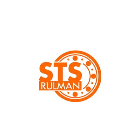
Başta rulman ve ekipmanları olmak üzere, Türkiye
sanayisine yönelik yedek parça tedariği ve ticareti
yapmaktayız.
İLETIŞIM
İLETIŞIM
Ümraniye / İstanbul
0536 576 59 69
eticaret@stsrulman.com.tr
ALIŞVERİŞ