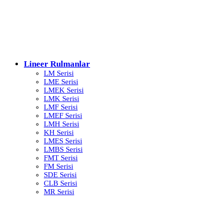
Lineer Rulmanlar
LM Serisi
LME Serisi
LMEK Serisi
LMK Serisi
LMF Serisi
LMEF Serisi
LMH Serisi
KH Serisi
LMES Serisi
LMBS Serisi
FMT Serisi
FM Serisi
SDE Serisi
CLB Serisi
MR Serisi