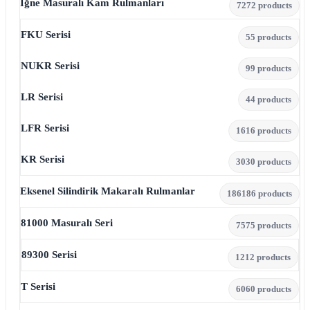
İğne Masuralı Kam Rulmanları
72
72 products
FKU Serisi
5
5 products
NUKR Serisi
9
9 products
LR Serisi
4
4 products
LFR Serisi
16
16 products
KR Serisi
30
30 products
Eksenel Silindirik Makaralı Rulmanlar
186
186 products
81000 Masuralı Seri
75
75 products
89300 Serisi
12
12 products
T Serisi
60
60 products