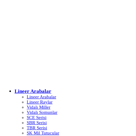
Lineer Arabalar
Lineer Arabalar
Lineer Raylar
Vidalı Miller
Vidalı Somunlar
SCE Serisi
SBR Serisi
TBR Serisi
SK Mil Tutucular