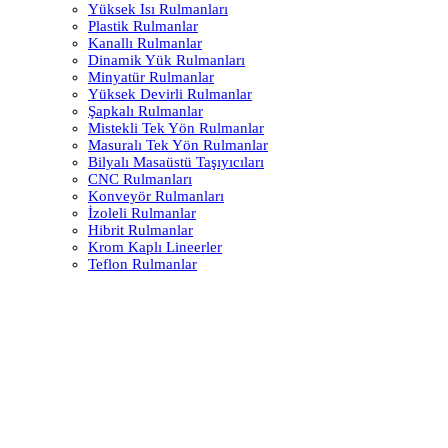
Yüksek Isı Rulmanları
Plastik Rulmanlar
Kanallı Rulmanlar
Dinamik Yük Rulmanları
Minyatür Rulmanlar
Yüksek Devirli Rulmanlar
Şapkalı Rulmanlar
Mistekli Tek Yön Rulmanlar
Masuralı Tek Yön Rulmanlar
Bilyalı Masaüstü Taşıyıcıları
CNC Rulmanları
Konveyör Rulmanları
İzoleli Rulmanlar
Hibrit Rulmanlar
Krom Kaplı Lineerler
Teflon Rulmanlar