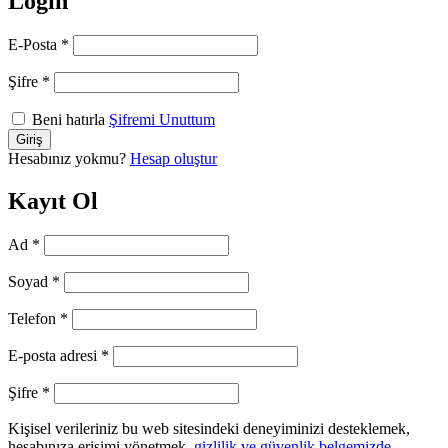
Login
E-Posta
*
Şifre
*
Beni hatırla
Şifremi Unuttum
Hesabınız yokmu?
Hesap oluştur
Kayıt Ol
Ad
*
Soyad
*
Telefon
*
E-posta adresi
*
Şifre
*
Kişisel verileriniz bu web sitesindeki deneyiminizi desteklemek,
hesabınıza erişimi yönetmek,
gizlilik ve güvenlik belgemizde