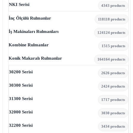
NKI Serisi
43
43 products
İnç Ölçülü Rulmanlar
118
118 products
İş Makinaları Rulmanları
124
124 products
Kombine Rulmanlar
15
15 products
Konik Makaralı Rulmanlar
164
164 products
30200 Serisi
26
26 products
30300 Serisi
24
24 products
31300 Serisi
17
17 products
32000 Serisi
30
30 products
32200 Serisi
34
34 products