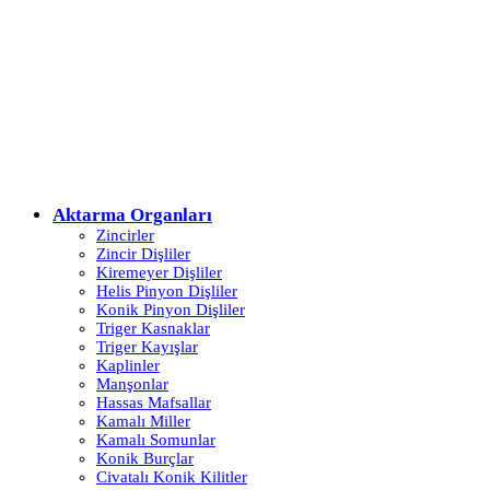
Aktarma Organları
Zincirler
Zincir Dişliler
Kiremeyer Dişliler
Helis Pinyon Dişliler
Konik Pinyon Dişliler
Triger Kasnaklar
Triger Kayışlar
Kaplinler
Manşonlar
Hassas Mafsallar
Kamalı Miller
Kamalı Somunlar
Konik Burçlar
Civatalı Konik Kilitler