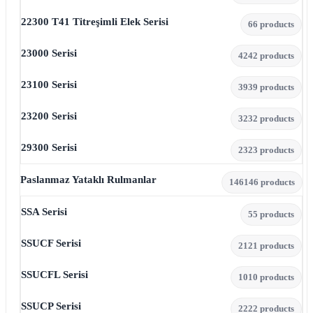
22300 T41 Titreşimli Elek Serisi
6
6 products
23000 Serisi
42
42 products
23100 Serisi
39
39 products
23200 Serisi
32
32 products
29300 Serisi
23
23 products
Paslanmaz Yataklı Rulmanlar
146
146 products
SSA Serisi
5
5 products
SSUCF Serisi
21
21 products
SSUCFL Serisi
10
10 products
SSUCP Serisi
22
22 products