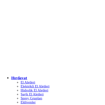
Hırdavat
El Aletleri
Elektrikli El Aletleri
Hidrolik El Aletleri
Şarjlı El Aletleri
Sprey Grupları
Eldivenler