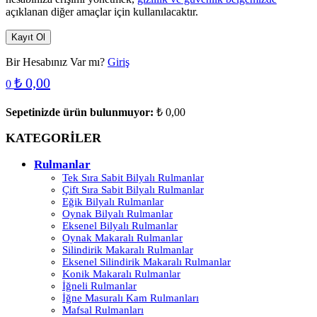
açıklanan diğer amaçlar için kullanılacaktır.
Kayıt Ol
Bir Hesabınız Var mı?
Giriş
₺
0,00
0
Sepetinizde ürün bulunmuyor:
₺
0,00
KATEGORİLER
Rulmanlar
Tek Sıra Sabit Bilyalı Rulmanlar
Çift Sıra Sabit Bilyalı Rulmanlar
Eğik Bilyalı Rulmanlar
Oynak Bilyalı Rulmanlar
Eksenel Bilyalı Rulmanlar
Oynak Makaralı Rulmanlar
Silindirik Makaralı Rulmanlar
Eksenel Silindirik Makaralı Rulmanlar
Konik Makaralı Rulmanlar
İğneli Rulmanlar
İğne Masuralı Kam Rulmanları
Mafsal Rulmanları