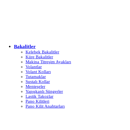
Bakalitler
Kelebek Bakalitler
Küre Bakalitler
Makina Titreşim Ayakları
Volantlar
Volant Kolları
Tutamaklar
Sustalı Kollar
Menteşeler
Yapışkanlı Süngerler
Lastik Takozlar
Pano Kilitleri
Pano Kilit Anahtarları