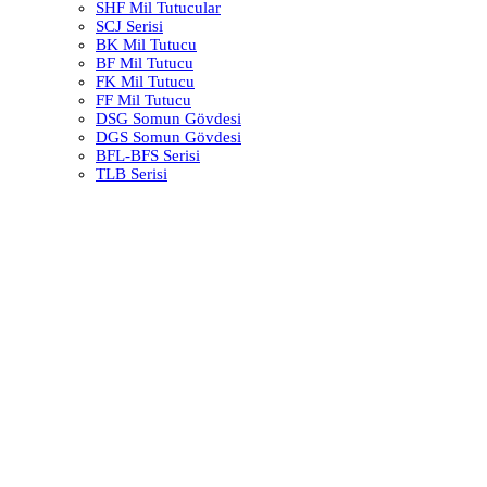
SHF Mil Tutucular
SCJ Serisi
BK Mil Tutucu
BF Mil Tutucu
FK Mil Tutucu
FF Mil Tutucu
DSG Somun Gövdesi
DGS Somun Gövdesi
BFL-BFS Serisi
TLB Serisi