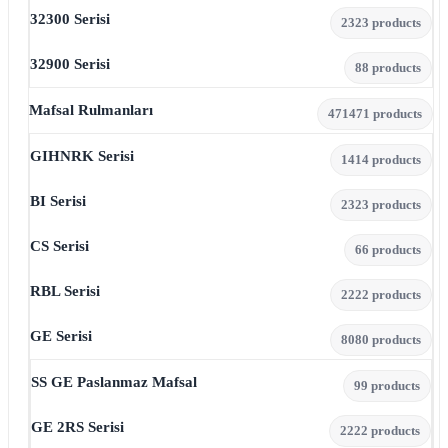
32300 Serisi
23
23 products
32900 Serisi
8
8 products
Mafsal Rulmanları
471
471 products
GIHNRK Serisi
14
14 products
BI Serisi
23
23 products
CS Serisi
6
6 products
RBL Serisi
22
22 products
GE Serisi
80
80 products
SS GE Paslanmaz Mafsal
9
9 products
GE 2RS Serisi
22
22 products