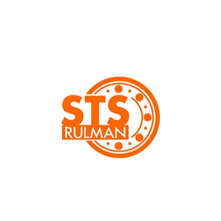
mm
mm
mm
mm
mm
mm
mm
25
122
100
357
60×60
49×49
6×13
Kategori:
Hafif Sanayi Tekerlekleri
,
Tekerlekler