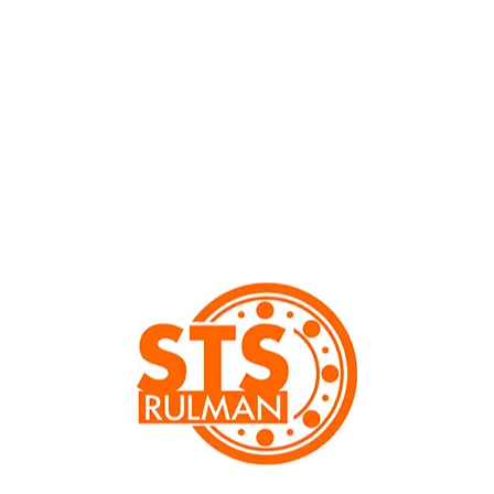
Genişlik Toleransı (mm):
Misket Sırası:
Kapak Tipi:
Çalışma Boşluk Değeri :
Yük Taşıma Kapasitesi CISO
Yük Taşıma Kapasitesi C0IS
Hız Limiti /Gres ng (dev/dk)
Hız Limiti /Sıvı Yağ ng (dev/d
Flanş
Misket Malzeme Türü:
Kafes Malzeme Türü: