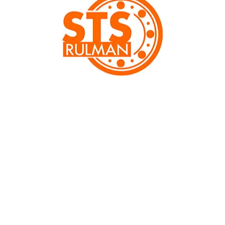
Önceki
Sonraki
6804 2RS GRW Rulman
Ölçü:
20x32x7
61804 serili rulmanlar dar ve sınırlı alanla da kullanılabilir.
Düşük ağırlık ve yüksek hızlara izin verir.
Ürünün teknik bilgileri aşağıda yer almaktadır.
İç Çap Ø (mm): d
20
Diş Çap Ø (mm): D
32
Genişlik (mm): B
7