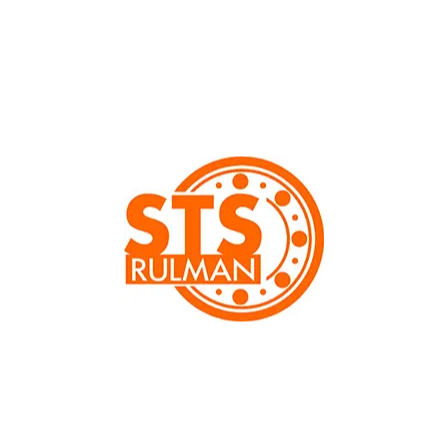
Gres Yağı /Devir Hız Sınırı : [dk]
14.000
Sıvı Yağ /Devir Hız Sınırı : [dk]
16.000
Yağlama Türü:
Gres
Ürün Ağırlığı:
0.0270 kg
Kategori:
61800 Serisi
,
Minyatür Rulmanlar
,
Özel Rulmanlar
,
Tek Sıra Sabit Bilyalı Rulmanlar