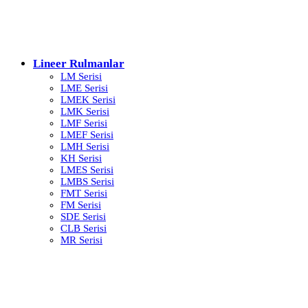
Lineer Rulmanlar
LM Serisi
LME Serisi
LMEK Serisi
LMK Serisi
LMF Serisi
LMEF Serisi
LMH Serisi
KH Serisi
LMES Serisi
LMBS Serisi
FMT Serisi
FM Serisi
SDE Serisi
CLB Serisi
MR Serisi