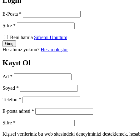
Login
E-Posta
*
Şifre
*
Beni hatırla
Şifremi Unuttum
Hesabınız yokmu?
Hesap oluştur
Kayıt Ol
Ad
*
Soyad
*
Telefon
*
E-posta adresi
*
Şifre
*
Kişisel verileriniz bu web sitesindeki deneyiminizi desteklemek, hesa