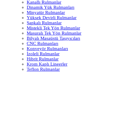
Kanallı Rulmanlar
Dinamik Yük Rulmanları
Minyatür Rulmanlar
Yüksek Devirli Rulmanlar
Şapkalı Rulmanlar
Mistekli Tek Yön Rulmanlar
Masuralı Tek Yön Rulmanlar
Bilyalı Masaüstü Taşıyıcıları
CNC Rulmanları
Konveyör Rulmanları
İzoleli Rulmanlar
Hibrit Rulmanlar
Krom Kaplı Lineerler
Teflon Rulmanlar