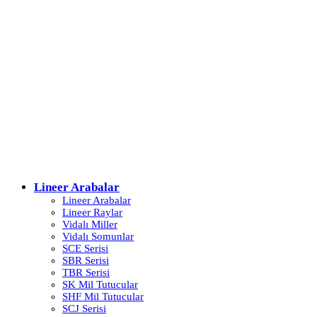
Lineer Arabalar
Lineer Arabalar
Lineer Raylar
Vidalı Miller
Vidalı Somunlar
SCE Serisi
SBR Serisi
TBR Serisi
SK Mil Tutucular
SHF Mil Tutucular
SCJ Serisi