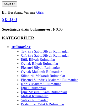
Kayıt Ol
Bir Hesabınız Var mı?
Giriş
₺
0,00
0
Sepetinizde ürün bulunmuyor:
₺
0,00
KATEGORİLER
Rulmanlar
Tek Sıra Sabit Bilyalı Rulmanlar
Çift Sıra Sabit Bilyalı Rulmanlar
Eğik Bilyalı Rulmanlar
Oynak Bilyalı Rulmanlar
Eksenel Bilyalı Rulmanlar
Oynak Makaralı Rulmanlar
Silindirik Makaralı Rulmanlar
Eksenel Silindirik Makaralı Rulmanlar
Konik Makaralı Rulmanlar
İğneli Rulmanlar
İğne Masuralı Kam Rulmanları
Mafsal Rulmanları
Yataklı Rulmanlar
Paslanmaz Yataklı Rulmanlar