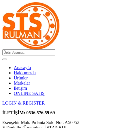
Anasayfa
Hakkımızda
Ürünler
Markalar
İletişim
ONLINE SATIŞ
LOGIN & REGISTER
İLETİŞİM:
0536 576 59 69
Esenşehir Mah. Pırlanta Sok. No : A50 /52
Y.Dudullu /Ümraniye - İSTANBUL