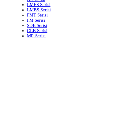
LMES Serisi
LMBS Serisi
FMT Serisi
FM Serisi
SDE Serisi
CLB Serisi
MR Serisi