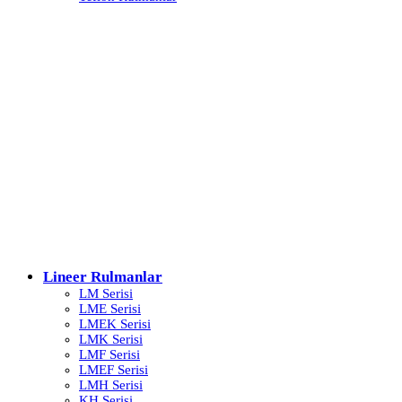
Lineer Rulmanlar
LM Serisi
LME Serisi
LMEK Serisi
LMK Serisi
LMF Serisi
LMEF Serisi
LMH Serisi
KH Serisi