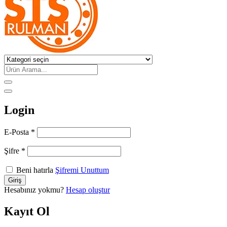
Login
E-Posta
*
Şifre
*
Beni hatırla
Şifremi Unuttum
Hesabınız yokmu?
Hesap oluştur
Kayıt Ol