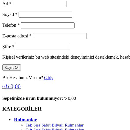
Ad
*
Soyad
*
Telefon
*
E-posta adresi
*
Şifre
*
Kişisel verileriniz bu web sitesindeki deneyiminizi desteklemek, hesa
Kayıt Ol
Bir Hesabınız Var mı?
Giriş
₺
0,00
0
Sepetinizde ürün bulunmuyor:
₺
0,00
KATEGORİLER
Rulmanlar
Tek Sıra Sabit Bilyalı Rulmanlar
Çift Sıra Sabit Bilyalı Rulmanlar