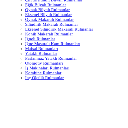
Eğik Bilyalı Rulmanlar
Oynak Bilyalı Rulmanlar
Eksenel Bilyalı Rulmanlar
Oynak Makaralı Rulmanlar
Silindirik Makaralı Rulmanlar
Eksenel Silindirik Makaralı Rulmanlar
Konik Makaralı Rulmanlar
İğneli Rulmanlar
İğne Masuralı Kam Rulmanları
Mafsal Rulmanları
Yataklı Rulmanlar
Paslanmaz Yataklı Rulmanlar
Otomotiv Rulmanları
İş Makinaları Rulmanları
Kombine Rulmanlar
İnç Ölçülü Rulmanlar