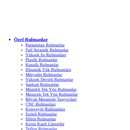
Özel Rulmanlar
Paslanmaz Rulmanlar
Full Seramik Rulmanlar
Yüksek Isı Rulmanları
Plastik Rulmanlar
Kanallı Rulmanlar
Dinamik Yük Rulmanları
Minyatür Rulmanlar
Yüksek Devirli Rulmanlar
Şapkalı Rulmanlar
Mistekli Tek Yön Rulmanlar
Masuralı Tek Yön Rulmanlar
Bilyalı Masaüstü Taşıyıcıları
CNC Rulmanları
Konveyör Rulmanları
İzoleli Rulmanlar
Hibrit Rulmanlar
Krom Kaplı Lineerler
Teflon Rulmanlar