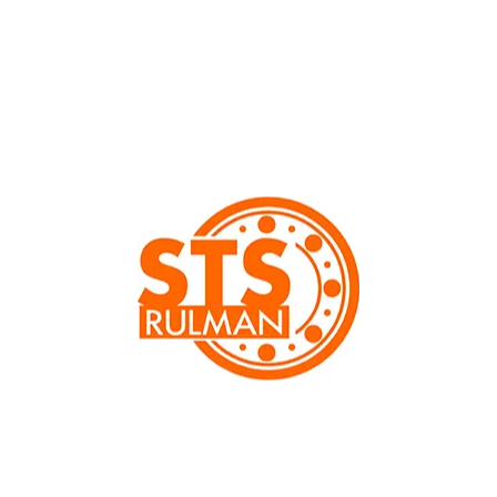
Önceki
Sonraki
SS 6902 ZZ MİRU Paslanmaz Rulman
Ölçü:
15x28x7
61902 Kompak boyutlara ve düşük ağırlığa sahip. Ekstra hafif
seri, her iki yönde yüksek radyal yükler ve hafif eksenel yükler
için uygundur. Yüksek ve sessiz çalışma doğruluğu sunar.
Yüksek sızdırmazlık etkisi için her iki taraftan kauçuktan temas
dudaklı conta (2rs) uygulanmıştır. (DIN 625-1)
Ürünün teknik bilgileri aşağıda yer almaktadır.