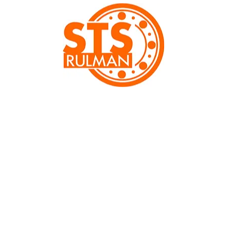
Önceki
Sonraki
6904 2RS SKF Rulman
Ölçü:
20x37x9
61904 serili rulmanlar dar ve sınırlı alanla da kullanılabilir.
Düşük ağırlık ve yüksek hızlara izin verir.
Ürünün teknik bilgileri aşağıda yer almaktadır.
Detaylı Bilgiler
İç Çap Ø (mm): d
20
Diş Çap Ø (mm): D
37