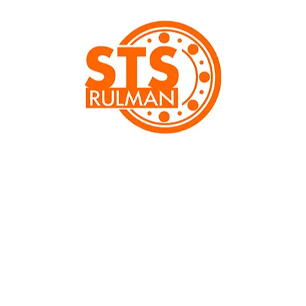
Önceki
Sonraki
LGMT 2/1 SKF Gres (Otomotiv Teker
Rulmanları)
Model:
LGMT 2/1 (1kg)
SKF LGMT 2 gresi, mineral yağ bazlı ve kalınlaştırılmış lityum
sabun içerir ve yüksek ve düşük sıcaklıklarda (–30 ila +120 ° C,
–20 ila +250 ° F’ye eşdeğer) çalışırken mükemmel bir
performans sunar. Bu yüksek kaliteli gres, tüm endüstriyel veya
otomotiv uygulamaları için hazırlanmıştır. Yüksek su direncine
ve ağır uygulamalara sahip, genel amaçlı bir grestir.
Ürünün teknik bilgileri aşağıda yer almaktadır.