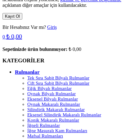
açıklanan diğer amaçlar için kullanılacaktır.
Kayıt Ol
Bir Hesabınız Var mı?
Giriş
₺
0,00
0
Sepetinizde ürün bulunmuyor:
₺
0,00
KATEGORİLER
Rulmanlar
Tek Sıra Sabit Bilyalı Rulmanlar
Çift Sıra Sabit Bilyalı Rulmanlar
Eğik Bilyalı Rulmanlar
Oynak Bilyalı Rulmanlar
Eksenel Bilyalı Rulmanlar
Oynak Makaralı Rulmanlar
Silindirik Makaralı Rulmanlar
Eksenel Silindirik Makaralı Rulmanlar
Konik Makaralı Rulmanlar
İğneli Rulmanlar
İğne Masuralı Kam Rulmanları
Mafsal Rulmanları