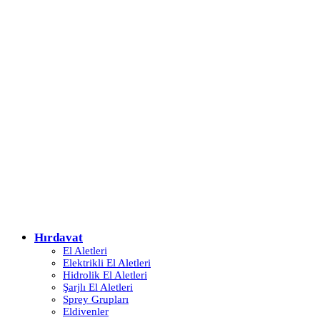
Hırdavat
El Aletleri
Elektrikli El Aletleri
Hidrolik El Aletleri
Şarjlı El Aletleri
Sprey Grupları
Eldivenler