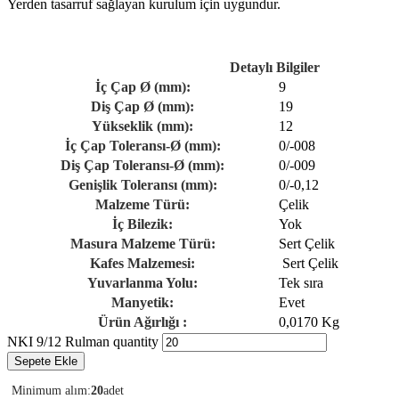
Yerden tasarruf sağlayan kurulum için uygundur.
Detaylı Bilgiler
İç Çap Ø (mm):
9
Diş Çap Ø (mm):
19
Yükseklik (mm):
12
İç Çap Toleransı-Ø (mm):
0/-008
Diş Çap Toleransı-Ø (mm):
0/-009
Genişlik Toleransı (mm):
0/-0,12
Malzeme Türü:
Çelik
İç Bilezik:
Yok
Masura Malzeme Türü:
Sert Çelik
Kafes Malzemesi:
Sert Çelik
Yuvarlanma Yolu:
Tek sıra
Manyetik:
Evet
Ürün Ağırlığı :
0,0170 Kg
NKI 9/12 Rulman quantity
Sepete Ekle
Minimum alım:
20
adet