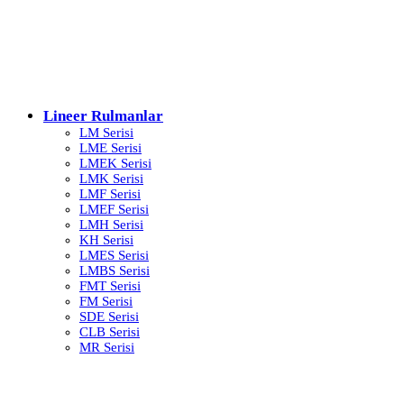
Lineer Rulmanlar
LM Serisi
LME Serisi
LMEK Serisi
LMK Serisi
LMF Serisi
LMEF Serisi
LMH Serisi
KH Serisi
LMES Serisi
LMBS Serisi
FMT Serisi
FM Serisi
SDE Serisi
CLB Serisi
MR Serisi