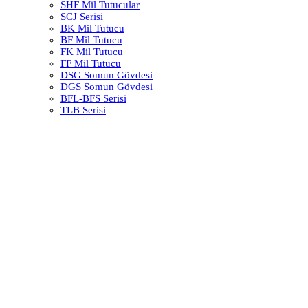
SHF Mil Tutucular
SCJ Serisi
BK Mil Tutucu
BF Mil Tutucu
FK Mil Tutucu
FF Mil Tutucu
DSG Somun Gövdesi
DGS Somun Gövdesi
BFL-BFS Serisi
TLB Serisi