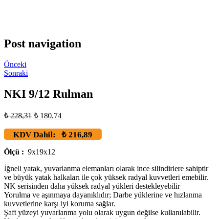
Post navigation
Önceki
Sonraki
NKI 9/12 Rulman
₺
228,31
₺
180,74
KDV Dahil:
₺
216,89
Ölçü :
9x19x12
İğneli yatak, yuvarlanma elemanları olarak ince silindirlere sahiptir
ve büyük yatak halkaları ile çok yüksek radyal kuvvetleri emebilir.
NK serisinden daha yüksek radyal yükleri destekleyebilir
Yorulma ve aşınmaya dayanıklıdır; Darbe yüklerine ve hızlanma
kuvvetlerine karşı iyi koruma sağlar.
Şaft yüzeyi yuvarlanma yolu olarak uygun değilse kullanılabilir.