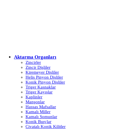
Aktarma Organları
Zincirler
Zincir Dişliler
Kiremeyer Dişliler
Helis Pinyon Dişliler
Konik Pinyon Dişliler
Triger Kasnaklar
Triger Kayışlar
Kaplinler
Manşonlar
Hassas Mafsallar
Kamalı Miller
Kamalı Somunlar
Konik Burçlar
Civatalı Konik Kilitler