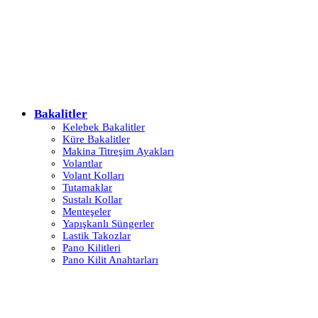
Bakalitler
Kelebek Bakalitler
Küre Bakalitler
Makina Titreşim Ayakları
Volantlar
Volant Kolları
Tutamaklar
Sustalı Kollar
Menteşeler
Yapışkanlı Süngerler
Lastik Takozlar
Pano Kilitleri
Pano Kilit Anahtarları