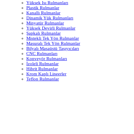
Yüksek Isı Rulmanları
Plastik Rulmanlar
Kanallı Rulmanlar
Dinamik Yük Rulmanları
Minyatür Rulmanlar
Yüksek Devirli Rulmanlar
Şapkalı Rulmanlar
Mistekli Tek Yön Rulmanlar
Masuralı Tek Yön Rulmanlar
Bilyalı Masaüstü Taşıyıcıları
CNC Rulmanları
Konveyör Rulmanları
İzoleli Rulmanlar
Hibrit Rulmanlar
Krom Kaplı Lineerler
Teflon Rulmanlar