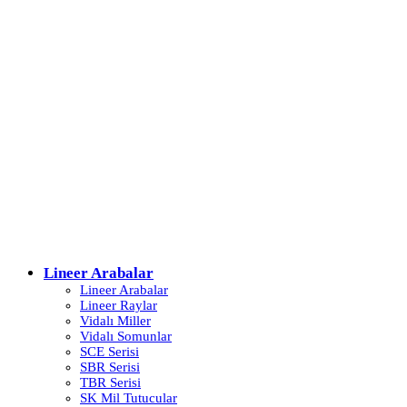
Lineer Arabalar
Lineer Arabalar
Lineer Raylar
Vidalı Miller
Vidalı Somunlar
SCE Serisi
SBR Serisi
TBR Serisi
SK Mil Tutucular