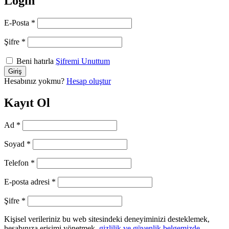
Login
E-Posta
*
Şifre
*
Beni hatırla
Şifremi Unuttum
Hesabınız yokmu?
Hesap oluştur
Kayıt Ol
Ad
*
Soyad
*
Telefon
*
E-posta adresi
*
Şifre
*
Kişisel verileriniz bu web sitesindeki deneyiminizi desteklemek,
hesabınıza erişimi yönetmek,
gizlilik ve güvenlik belgemizde