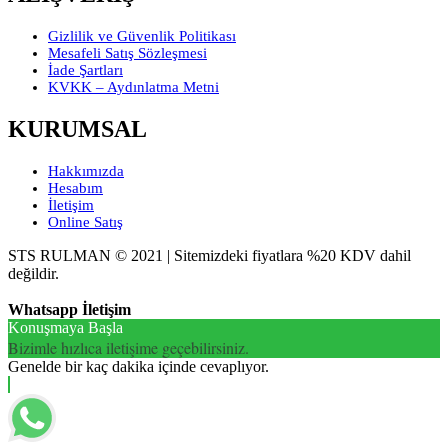
Gizlilik ve Güvenlik Politikası
Mesafeli Satış Sözleşmesi
İade Şartları
KVKK – Aydınlatma Metni
KURUMSAL
Hakkımızda
Hesabım
İletişim
Online Satış
STS RULMAN © 2021 | Sitemizdeki fiyatlara %20 KDV dahil
değildir.
Whatsapp İletişim
Konuşmaya Başla
Bizimle hızlıca iletişime geçebilirsiniz.
Genelde bir kaç dakika içinde cevaplıyor.