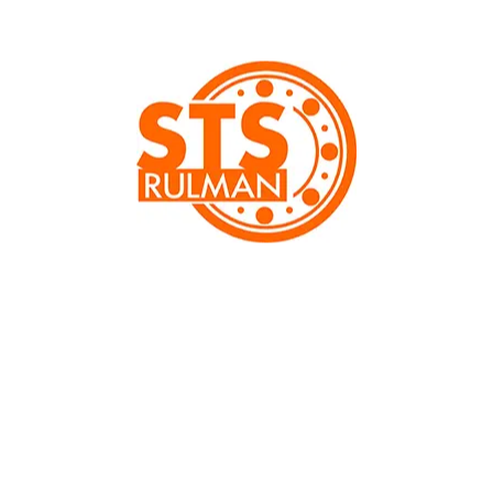
Kategori:
Masuralı Tek Yön Rulmanlar
Başta rulman ve ekipmanları olmak üzere, Türkiye
sanayisine yönelik yedek parça tedariği ve ticareti
yapmaktayız.
İLETIŞIM