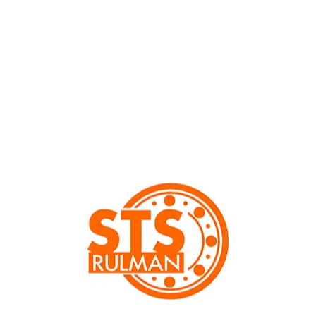
NU 202 E Rulman
Ölçü: 15x35x11
Silindirik makaralar nedeniyle, silindirik makaralı rulman ,
yuvarlanma elemanları ve rulman bilezikleri arasında geniş
temas yüzeylerine sahiptir. Yüksek radyal yükler ve yüksek
hızlar için uygundur. NU hareketli yatak oluksuz iç bilezik
sayesin eksenel olarak kaydırılabilir, montaj kolaylığı
sağlamaktadır.
Detaylı Bilgiler
İç Çap Ø (mm):
15
Dış Çap Ø (mm):
35
Genişlik (mm):
11