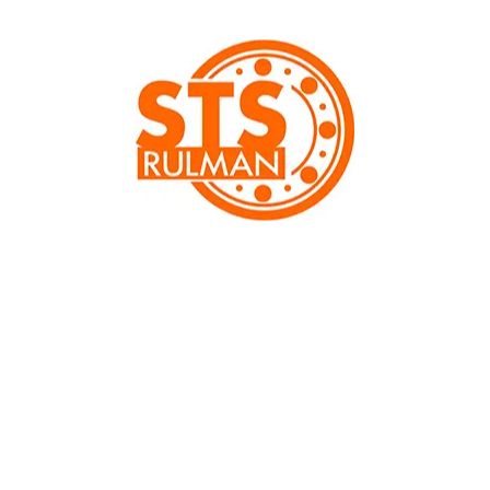
Kategori:
Özel Ürünler
,
Tamir 
AÇIKLAMA
 nominal aralık
ırılması için koni sistemi