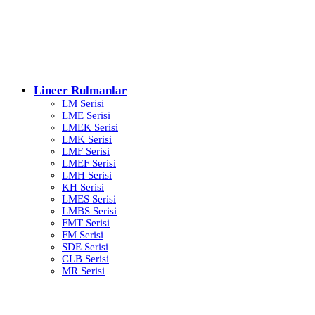
Lineer Rulmanlar
LM Serisi
LME Serisi
LMEK Serisi
LMK Serisi
LMF Serisi
LMEF Serisi
LMH Serisi
KH Serisi
LMES Serisi
LMBS Serisi
FMT Serisi
FM Serisi
SDE Serisi
CLB Serisi
MR Serisi