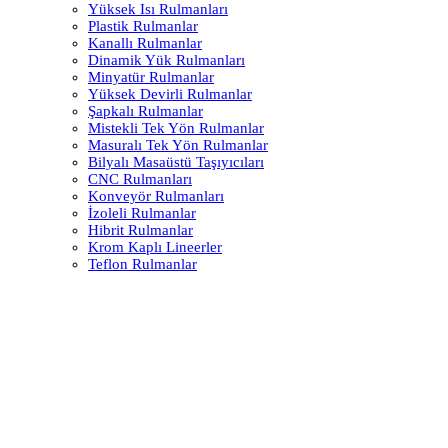
Yüksek Isı Rulmanları
Plastik Rulmanlar
Kanallı Rulmanlar
Dinamik Yük Rulmanları
Minyatür Rulmanlar
Yüksek Devirli Rulmanlar
Şapkalı Rulmanlar
Mistekli Tek Yön Rulmanlar
Masuralı Tek Yön Rulmanlar
Bilyalı Masaüstü Taşıyıcıları
CNC Rulmanları
Konveyör Rulmanları
İzoleli Rulmanlar
Hibrit Rulmanlar
Krom Kaplı Lineerler
Teflon Rulmanlar