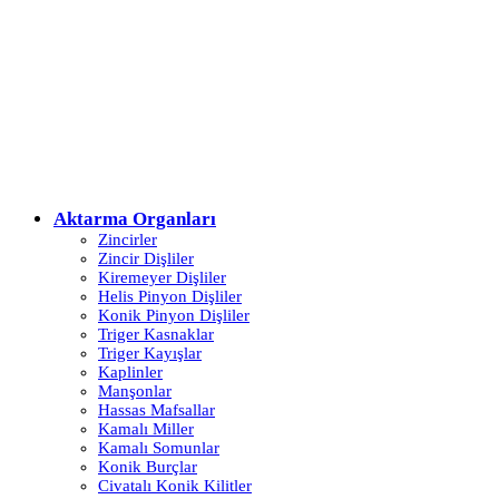
Aktarma Organları
Zincirler
Zincir Dişliler
Kiremeyer Dişliler
Helis Pinyon Dişliler
Konik Pinyon Dişliler
Triger Kasnaklar
Triger Kayışlar
Kaplinler
Manşonlar
Hassas Mafsallar
Kamalı Miller
Kamalı Somunlar
Konik Burçlar
Civatalı Konik Kilitler