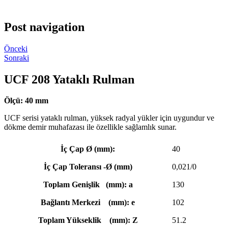
Post navigation
Önceki
Sonraki
UCF 208 Yataklı Rulman
Ölçü: 40 mm
UCF serisi ​​yataklı rulman, yüksek radyal yükler için uygundur ve
dökme demir muhafazası ile özellikle sağlamlık sunar.
İç Çap Ø (mm):
40
İç Çap Toleransı -Ø (mm)
0,021/0
Toplam Genişlik (mm): a
130
Bağlantı Merkezi (mm): e
102
Toplam Yükseklik (mm): Z
51.2