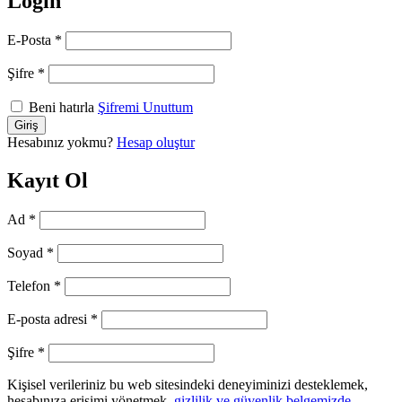
Login
E-Posta
*
Şifre
*
Beni hatırla
Şifremi Unuttum
Hesabınız yokmu?
Hesap oluştur
Kayıt Ol
Ad
*
Soyad
*
Telefon
*
E-posta adresi
*
Şifre
*
Kişisel verileriniz bu web sitesindeki deneyiminizi desteklemek,
hesabınıza erişimi yönetmek,
gizlilik ve güvenlik belgemizde