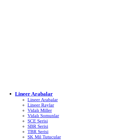
Lineer Arabalar
Lineer Arabalar
Lineer Raylar
Vidalı Miller
Vidalı Somunlar
SCE Serisi
SBR Serisi
TBR Serisi
SK Mil Tutucular