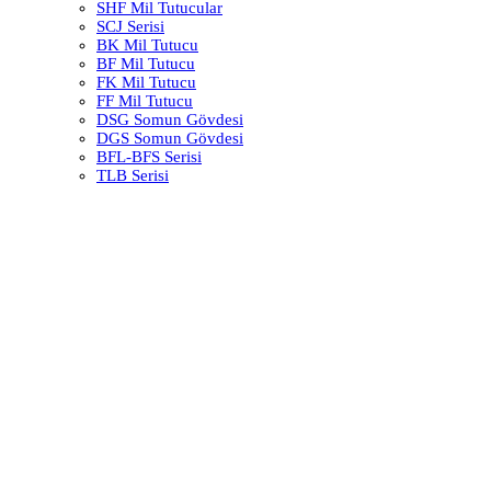
SHF Mil Tutucular
SCJ Serisi
BK Mil Tutucu
BF Mil Tutucu
FK Mil Tutucu
FF Mil Tutucu
DSG Somun Gövdesi
DGS Somun Gövdesi
BFL-BFS Serisi
TLB Serisi