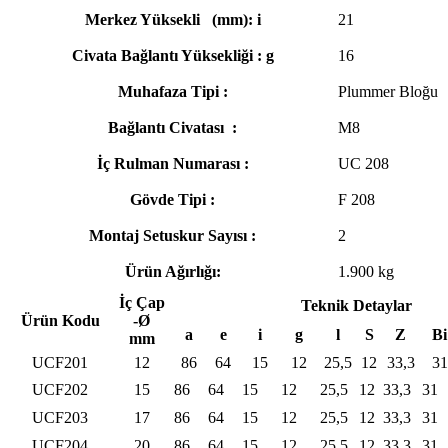
Merkez Yüksekli (mm): i
21
Civata Bağlantı Yüksekliği : g
16
Muhafaza Tipi :
Plummer Bloğu
Bağlantı Civatası :
M8
İç Rulman Numarası :
UC 208
Gövde Tipi :
F 208
Montaj Setuskur Sayısı :
2
Ürün Ağırlığı:
1.900 kg
İç Çap
Teknik Detaylar
Ürün Kodu
-Ø
a
e
i
g
l
S
Z
Bi
mm
UCF201
12
86
64
15
12
25,5
12
33,3
31
UCF202
15
86
64
15
12
25,5
12
33,3
31
UCF203
17
86
64
15
12
25,5
12
33,3
31
UCF204
20
86
64
15
12
25,5
12
33,3
31