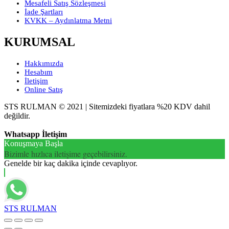
Mesafeli Satış Sözleşmesi
İade Şartları
KVKK – Aydınlatma Metni
KURUMSAL
Hakkımızda
Hesabım
İletişim
Online Satış
STS RULMAN © 2021 | Sitemizdeki fiyatlara %20 KDV dahil
değildir.
Whatsapp İletişim
Konuşmaya Başla
Bizimle hızlıca iletişime geçebilirsiniz.
Genelde bir kaç dakika içinde cevaplıyor.
STS RULMAN