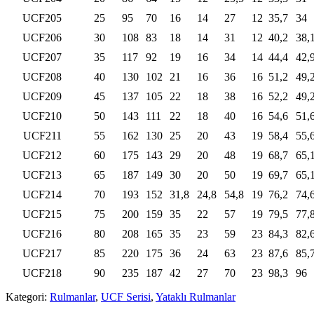
UCF205
25
95
70
16
14
27
12
35,7
34
UCF206
30
108
83
18
14
31
12
40,2
38,
UCF207
35
117
92
19
16
34
14
44,4
42,
UCF208
40
130
102
21
16
36
16
51,2
49,
UCF209
45
137
105
22
18
38
16
52,2
49,
UCF210
50
143
111
22
18
40
16
54,6
51,
UCF211
55
162
130
25
20
43
19
58,4
55,
UCF212
60
175
143
29
20
48
19
68,7
65,
UCF213
65
187
149
30
20
50
19
69,7
65,
UCF214
70
193
152
31,8
24,8
54,8
19
76,2
74,
UCF215
75
200
159
35
22
57
19
79,5
77,
UCF216
80
208
165
35
23
59
23
84,3
82,
UCF217
85
220
175
36
24
63
23
87,6
85,
UCF218
90
235
187
42
27
70
23
98,3
96
Kategori:
Rulmanlar
,
UCF Serisi
,
Yataklı Rulmanlar