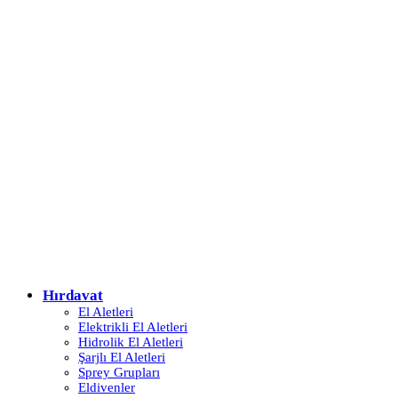
Hırdavat
El Aletleri
Elektrikli El Aletleri
Hidrolik El Aletleri
Şarjlı El Aletleri
Sprey Grupları
Eldivenler