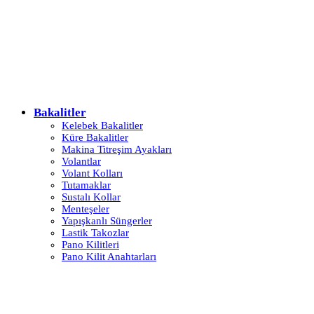
Bakalitler
Kelebek Bakalitler
Küre Bakalitler
Makina Titreşim Ayakları
Volantlar
Volant Kolları
Tutamaklar
Sustalı Kollar
Menteşeler
Yapışkanlı Süngerler
Lastik Takozlar
Pano Kilitleri
Pano Kilit Anahtarları