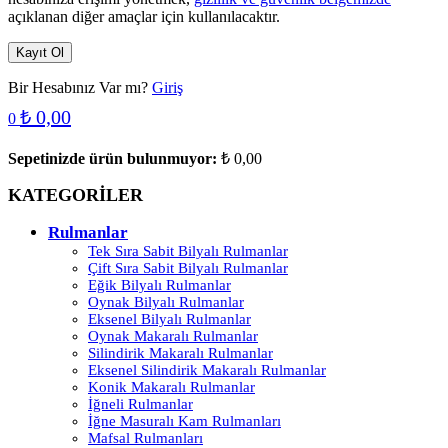
açıklanan diğer amaçlar için kullanılacaktır.
Kayıt Ol
Bir Hesabınız Var mı?
Giriş
₺
0,00
0
Sepetinizde ürün bulunmuyor:
₺
0,00
KATEGORİLER
Rulmanlar
Tek Sıra Sabit Bilyalı Rulmanlar
Çift Sıra Sabit Bilyalı Rulmanlar
Eğik Bilyalı Rulmanlar
Oynak Bilyalı Rulmanlar
Eksenel Bilyalı Rulmanlar
Oynak Makaralı Rulmanlar
Silindirik Makaralı Rulmanlar
Eksenel Silindirik Makaralı Rulmanlar
Konik Makaralı Rulmanlar
İğneli Rulmanlar
İğne Masuralı Kam Rulmanları
Mafsal Rulmanları